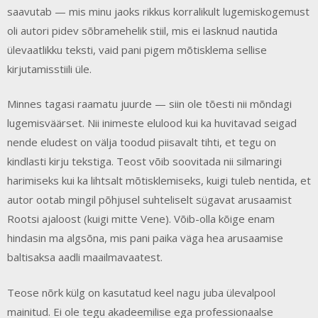
saavutab — mis minu jaoks rikkus korralikult lugemiskogemust
oli autori pidev sõbramehelik stiil, mis ei lasknud nautida
ülevaatlikku teksti, vaid pani pigem mõtisklema sellise
kirjutamisstiili üle.
Minnes tagasi raamatu juurde — siin ole tõesti nii mõndagi
lugemisväärset. Nii inimeste elulood kui ka huvitavad seigad
nende eludest on välja toodud piisavalt tihti, et tegu on
kindlasti kirju tekstiga. Teost võib soovitada nii silmaringi
harimiseks kui ka lihtsalt mõtisklemiseks, kuigi tuleb nentida, et
autor ootab mingil põhjusel suhteliselt sügavat arusaamist
Rootsi ajaloost (kuigi mitte Vene). Võib-olla kõige enam
hindasin ma algsõna, mis pani paika väga hea arusaamise
baltisaksa aadli maailmavaatest.
Teose nõrk külg on kasutatud keel nagu juba ülevalpool
mainitud. Ei ole tegu akadeemilise ega professionaalse