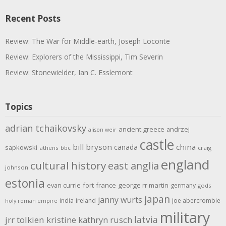
Recent Posts
Review: The War for Middle-earth, Joseph Loconte
Review: Explorers of the Mississippi, Tim Severin
Review: Stonewielder, Ian C. Esslemont
Topics
adrian tchaikovsky
ancient greece
andrzej
alison weir
castle
bill bryson
china
canada
sapkowski
athens
bbc
craig
england
cultural history
east anglia
johnson
estonia
evan currie
fort
france
george rr martin
germany
gods
japan
janny wurts
india
ireland
joe abercrombie
holy roman empire
military
latvia
jrr tolkien
kristine kathryn rusch