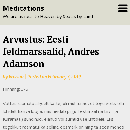
Skip
Meditations
to
We are as near to Heaven by Sea as by Land
content
Arvustus: Eesti
feldmarssalid, Andres
Adamson
by
krikson
|
Posted on
February 3, 2019
Hinnang: 3/5
Võttes raamatu algselt kätte, oli mul tunne, et tegu võiks olla
lühidalt hariva looga, mis heidab pilgu Eestimaal (ja Liivi- ja
Kuramaal) sündinud, elanud või surnud väejuhtidele. Eks
tegelikult raamatul ka selline eesmärk on ning ta seda mõneti