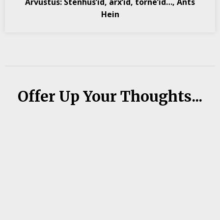
Arvustus: Stenhus’id, arx’id, torne’id…, Ants
Hein
Offer Up Your Thoughts...