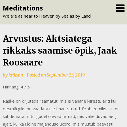
Skip
Meditations
to
We are as near to Heaven by Sea as by Land
content
Arvustus: Aktsiatega
rikkaks saamise õpik, Jaak
Roosaare
by
krikson
|
Posted on
September 23, 2019
Hinnang: 4 / 5
Raske on kirjutada raamatut, mis ei vanane kiiresti, eriti kui
eesmärgiks on vaadata üle finantsturud. Probleemiks siin on
kahtlemata nii turgudel olevad firmad, mis vahelduvad aeg-
ajalt, kui ka üldine majandusolukord, mis muutub päevast