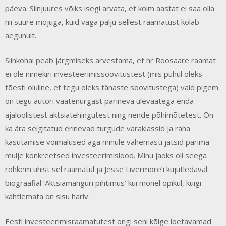
päeva. Siinjuures võiks isegi arvata, et kolm aastat ei saa olla
nii suure mõjuga, kuid väga palju sellest raamatust kõlab
aegunult.
Siinkohal peab järgmiseks arvestama, et hr Roosaare raamat
ei ole nimekiri investeerimissoovitustest (mis puhul oleks
tõesti oluline, et tegu oleks tänaste soovitustega) vaid pigem
on tegu autori vaatenurgast pärineva ülevaatega enda
ajaloolistest aktsiatehingutest ning nende põhimõtetest. On
ka ära selgitatud erinevad turgude varaklassid ja raha
kasutamise võimalused aga minule vähemasti jätsid parima
mulje konkreetsed investeerimislood. Minu jaoks oli seega
rohkem ühist sel raamatul ja Jesse Livermore’i kujutledaval
biograafial ‘Aktsiamänguri pihtimus’ kui mõnel õpikul, kuigi
kahtlemata on sisu hariv.
Eesti investeerimisraamatutest ongi seni kõige loetavamad