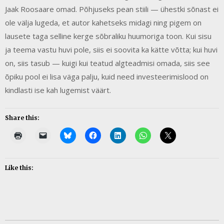
Jaak Roosaare omad. Põhjuseks pean stiili — ühestki sõnast ei
ole välja lugeda, et autor kahetseks midagi ning pigem on
lausete taga selline kerge sõbraliku huumoriga toon. Kui sisu
ja teema vastu huvi pole, siis ei soovita ka kätte võtta; kui huvi
on, siis tasub — kuigi kui teatud algteadmisi omada, siis see
õpiku pool ei lisa väga palju, kuid need investeerimislood on
kindlasti ise kah lugemist väärt.
Share this:
Like this: