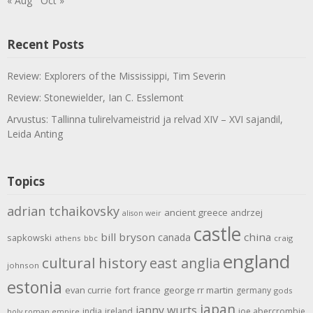
« Aug
Oct »
Recent Posts
Review: Explorers of the Mississippi, Tim Severin
Review: Stonewielder, Ian C. Esslemont
Arvustus: Tallinna tulirelvameistrid ja relvad XIV – XVI sajandil,
Leida Anting
Topics
adrian tchaikovsky
ancient greece
andrzej
alison weir
castle
bill bryson
china
canada
sapkowski
athens
bbc
craig
england
cultural history
east anglia
johnson
estonia
evan currie
fort
france
george rr martin
germany
gods
japan
janny wurts
india
ireland
joe abercrombie
holy roman empire