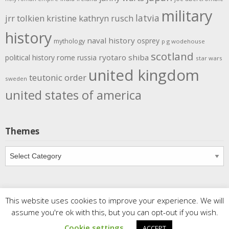
military
latvia
jrr tolkien
kristine kathryn rusch
history
naval history
osprey
mythology
p g wodehouse
scotland
rome
ryotaro shiba
political history
russia
star wars
united kingdom
teutonic order
sweden
united states of america
Themes
Themes
This website uses cookies to improve your experience. We will
Copyright
Meditations
. All rights reserved.
| Powered by
assume you're ok with this, but you can opt-out if you wish.
Writers Blogily Theme
Cookie settings
ACCEPT