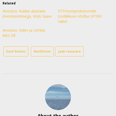
Related
Arvustus: Kuidas alustada
ETFi kompositsioonide
investeerimisega, Kristi Saare
tootlikkuse võrdlus SPYW’i
näitel
Arvustus: Kalev ja Lembit,
Arto Oll
Eesti keeles
Nonfiction
jaak roosaare
About the author