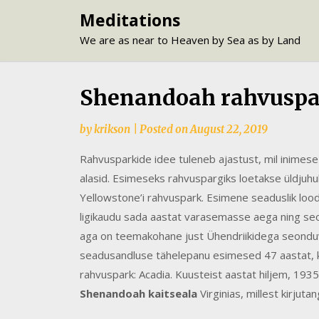
Skip
Meditations
to
We are as near to Heaven by Sea as by Land
content
Shenandoah rahvuspa
by
krikson
|
Posted on
August 22, 2019
Rahvusparkide idee tuleneb ajastust, mil inimes
alasid. Esimeseks rahvuspargiks loetakse üldjuhu
Yellowstone’i rahvuspark. Esimene seaduslik lo
ligikaudu sada aastat varasemasse aega ning seo
aga on teemakohane just Ühendriikidega seonduv. 
seadusandluse tähelepanu esimesed 47 aastat, k
rahvuspark: Acadia. Kuusteist aastat hiljem, 1935
Shenandoah kaitseala
Virginias, millest kirjutan