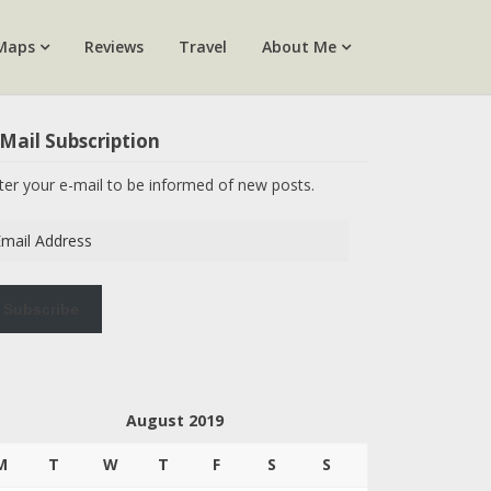
Maps
Reviews
Travel
About Me
Mail Subscription
ter your e-mail to be informed of new posts.
ail
dress
Subscribe
August 2019
M
T
W
T
F
S
S