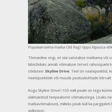
Populaarseima matka Old Rag’i tippu lõpuosa ehk 
Tõenäoline ongi, et siia satutakse matkama või vä
läbisõiduks annab võimaluse tervet rahvusparki k
sõidutee:
Skyline Drive
. Teel on vaatepunktid, 
Vaatepunktide või muude peatuskohtade kõrvalt 
Kogu Skyline Drive’i 105 miili peale on tegu kümn
ülalmainitud teepealsete võimalustega. Lisaks nei
matkavõimalused, milleks peab küll ka pargipileti
sellistest: