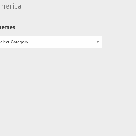
merica
hemes
emes