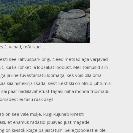
st), vanad, mõtlikud…
resti see rahvuspark ongi. Need metsad aga varjavad
ut, kui ka rohket ja lopsakat loodust. Meil toimusid siin
ga ja ühe tuvastamatu loomaga, kes võis olla oma
 siia nimekirja lisada, sest Eestiski on olnud juhtumisi
des sai paar nädalavahetust tagasi näha mõnda tripimadu.
omadest ei tasu rääkidagi!
ti on see vale mulje, kuigi kujuneb kiiresti
õsiasi, et enamus radasid jõuavad just mägede
on kivistik kõige paljastatum. Sellegipoolest ei ole