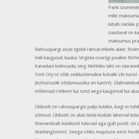
Parki sisenede
mille maksumu
lubab nädala j
saadaval on ka
maksumus prae
Rahvuspargi asub ligidal rahvarohkele alale: föd
miili kaugusel; kuulus Virginia osariigi pealinn Ric
Kanadani kolmsada; ning Mehhiko laht on idarann
York City’st võib seiklushimuline kohalik või turis
(kohustuslik sõidumuusika on kantri!). Ülalmainit
mõlemad rohkem kui tund aega kaugemal kui alust
Üldiselt on rahvuspargis palju külalisi, kuigi ei t
sõitnud. Üldiselt on alati leida kodule lähemal kü
Shenandoah külalised tulevad aga igalt poolt: on ül
Washingtoni’ist. Seega võiks majutuse eest hoolit