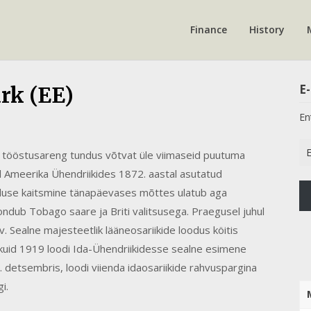
Finance
History
E-
rk (EE)
En
Em
e tööstusareng tundus võtvat üle viimaseid puutuma
Ad
l Ameerika Ühendriikides 1872. aastal asutatud
oduse kaitsmine tänapäevases mõttes ulatub aga
ndub Tobago saare ja Briti valitsusega. Praegusel juhul
Sealne majesteetlik lääneosariikide loodus köitis
uid 1919 loodi Ida-Ühendriikidesse sealne esimene
. detsembris, loodi viienda idaosariikide rahvuspargina
gi.