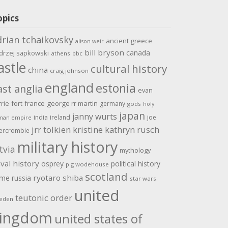
opics
drian tchaikovsky
ancient greece
alison weir
bill bryson
canada
drzej sapkowski
athens
bbc
astle
cultural history
china
craig johnson
england
estonia
ast anglia
evan
rrie
fort
france
george rr martin
germany
gods
holy
japan
janny wurts
india
ireland
joe
man empire
jrr tolkien
kristine kathryn rusch
ercrombie
military history
tvia
mythology
val history
osprey
political history
p g wodehouse
scotland
ome
ryotaro shiba
russia
star wars
united
teutonic order
eden
ingdom
united states of