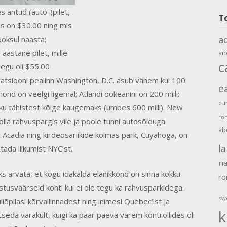
s antud (auto-)pilet,
T
s on $30.00 ning mis
a
ooksul naasta;
 aastane pilet, mille
an
c
gu oli $55.00
eratsiooni pealinn Washington, D.C. asub vähem kui 100
e
hmond on veelgi ligemal; Atlandi ookeanini on 200 miili;
cu
iku tähistest kõige kaugemaks (umbes 600 miili). New
ro
t olla rahvuspargis viie ja poole tunni autosõiduga
ab
ud Acadia ning kirdeosariikide kolmas park, Cuyahoga, on
la
ada liikumist NYC’st.
na
ohiks arvata, et kogu idakalda elanikkond on sinna kokku
r
lastusväärseid kohti kui ei ole tegu ka rahvusparkidega.
sw
iõpilasi kõrvallinnadest ning inimesi Quebec’ist ja
k
seda varakult, kuigi ka paar päeva varem kontrollides oli