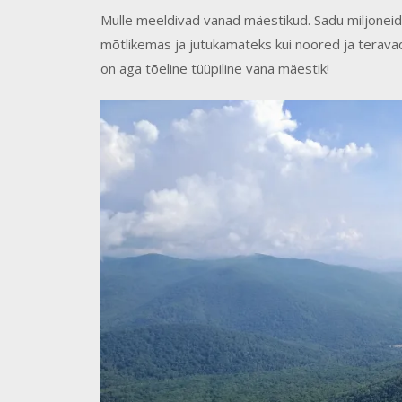
Mulle meeldivad vanad mäestikud. Sadu miljoneid 
mõtlikemas ja jutukamateks kui noored ja terav
on aga tõeline tüüpiline vana mäestik!