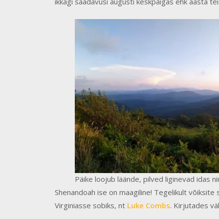
ikkagi saadavusi augusti keskpaigas ehk aasta te
Päike loojub läände, pilved liginevad idas n
Shenandoah ise on maagiline! Tegelikult võiksite 
Virginiasse sobiks, nt
Luke Combs
. Kirjutades v