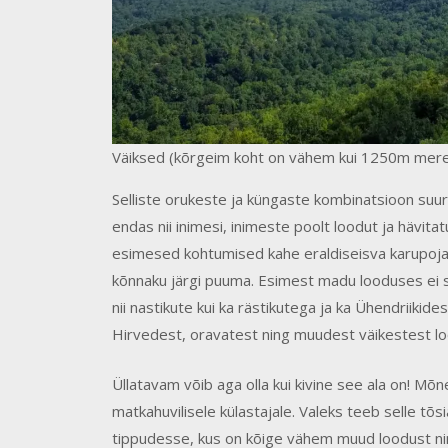
Väiksed (kõrgeim koht on vähem kui 1250m mere
Selliste orukeste ja küngaste kombinatsioon suu
endas nii inimesi, inimeste poolt loodut ja hävitat
esimesed kohtumised kahe eraldiseisva karupoja
kõnnaku järgi puuma. Esimest madu looduses ei saa
nii nastikute kui ka rästikutega ja ka Ühendriiki
Hirvedest, oravatest ning muudest väikestest lo
Üllatavam võib aga olla kui kivine see ala on! Mõne
matkahuvilisele külastajale. Valeks teeb selle t
tippudesse, kus on kõige vähem muud loodust ning 