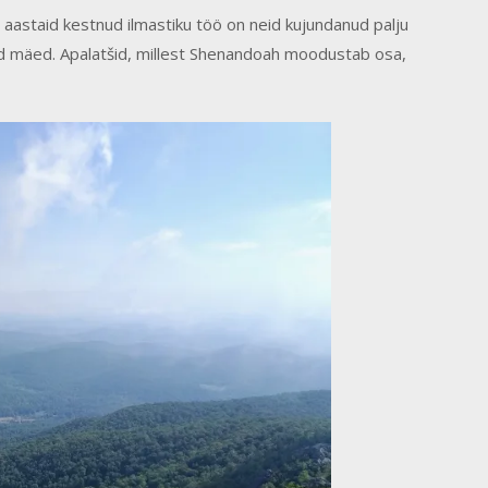
aastaid kestnud ilmastiku töö on neid kujundanud palju
ad mäed. Apalatšid, millest Shenandoah moodustab osa,