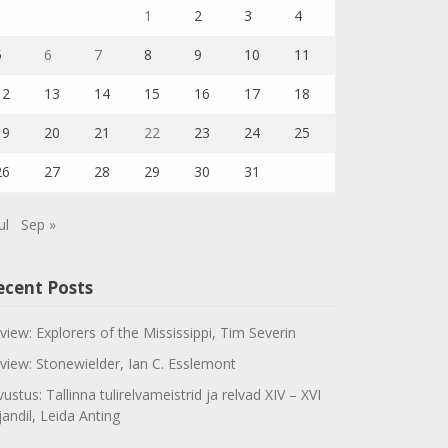
1
2
3
4
5
6
7
8
9
10
11
12
13
14
15
16
17
18
19
20
21
22
23
24
25
26
27
28
29
30
31
ul
Sep »
ecent Posts
view: Explorers of the Mississippi, Tim Severin
view: Stonewielder, Ian C. Esslemont
vustus: Tallinna tulirelvameistrid ja relvad XIV – XVI
jandil, Leida Anting