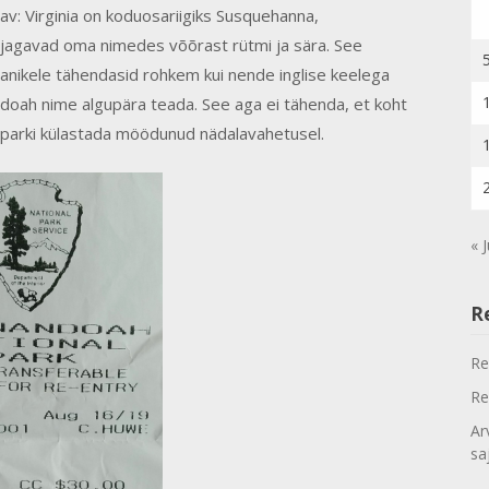
av: Virginia on koduosariigiks Susquehanna,
 jagavad oma nimedes võõrast rütmi ja sära. See
anikele tähendasid rohkem kui nende inglise keelega
ndoah nime algupära teada. See aga ei tähenda, et koht
parki külastada möödunud nädalavahetusel.
« J
R
Re
Re
Ar
sa