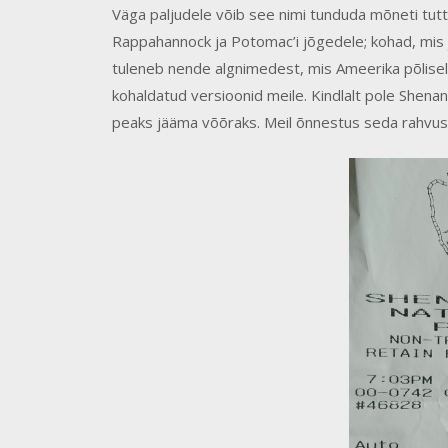
Väga paljudele võib see nimi tunduda mõneti tutt
Rappahannock ja Potomac’i jõgedele; kohad, mis
tuleneb nende algnimedest, mis Ameerika põlisel
kohaldatud versioonid meile. Kindlalt pole Shena
peaks jääma võõraks. Meil õnnestus seda rahvus