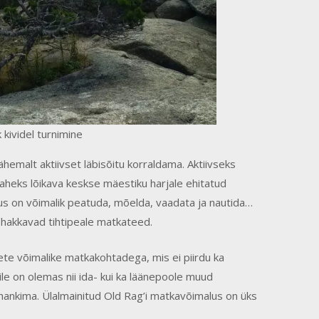
kividel turnimine
hemalt aktiivset läbisõitu korraldama. Aktiivseks
aheks lõikava keskse mäestiku harjale ehitatud
kus on võimalik peatuda, mõelda, vaadata ja nautida…
hakkavad tihtipeale matkateed.
ete võimalike matkakohtadega, mis ei piirdu ka
le on olemas nii ida- kui ka läänepoole muud
 hankima. Ülalmainitud Old Rag’i matkavõimalus on üks