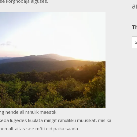
ise kõrghooaja alguses.
a
T
Th
ing nende all rahulik mäestik
seda lugedes kuulata mingit rahulikku muusikat, mis ka
ähemalt aitas see mõtteid paika saada…